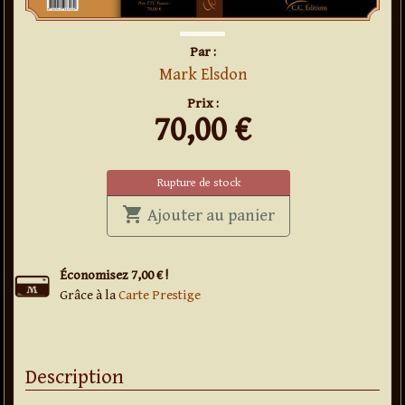
Par :
Mark Elsdon
Prix :
70,00
€
Rupture de stock
shopping_cart
' . Mentalisme im
Ajouter au panier
Économisez 7,00 € !
Grâce à la
Carte Prestige
Description