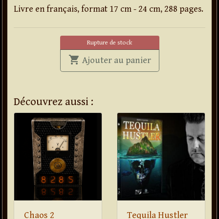
Livre en français, format 17 cm - 24 cm, 288 pages.
Rupture de stock
shopping_cart
' . Mentalisme im
Ajouter au panier
Découvrez aussi :
Chaos 2
Tequila Hustler