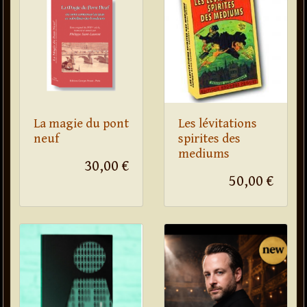
La magie du pont
Les lévitations
neuf
spirites des
mediums
30,00 €
50,00 €