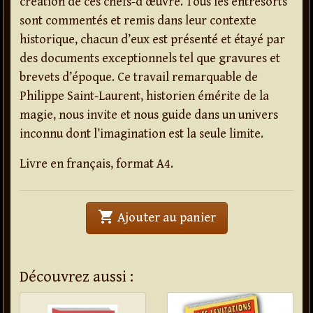
création de ces chefs-d’œuvre. Tous les entresorts
sont commentés et remis dans leur contexte
historique, chacun d’eux est présenté et étayé par
des documents exceptionnels tel que gravures et
brevets d’époque. Ce travail remarquable de
Philippe Saint-Laurent, historien émérite de la
magie, nous invite et nous guide dans un univers
inconnu dont l’imagination est la seule limite.
Livre en français, format A4.
shopping_cart
' . Les Entresorts 
Ajouter au panier
Découvrez aussi :