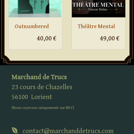
Outnumbered
Théâtre Mental
40,00 €
49,00 €
Marchand de Trucs
23 cours de Chazelles
56100
Lorient
(Nous reçevons uniquement sur
RDV
)
contact@marchanddetrucs.com