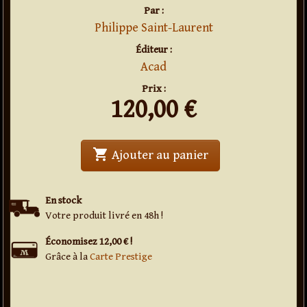
Par :
Philippe Saint-Laurent
Éditeur :
Acad
Prix :
120,00
€
shopping_cart
' . Les Entresorts -
Ajouter au panier
En stock
Votre produit livré en 48h !
Économisez 12,00 € !
Grâce à la
Carte Prestige