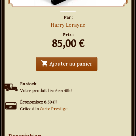
Par :
Harry Lorayne
Prix :
85,00
€
shopping_cart
' . Manuel de close
Ajouter au panier
En stock
Votre produit livré en 48h !
Économisez 8,50 € !
Grâce à la
Carte Prestige