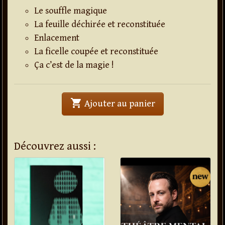
Le souffle magique
La feuille déchirée et reconstituée
Enlacement
La ficelle coupée et reconstituée
Ça c’est de la magie !
shopping_cart
' . Manuel de close
Ajouter au panier
Découvrez aussi :