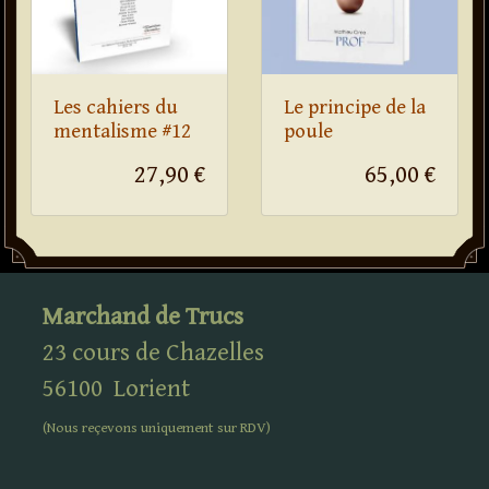
Les cahiers du
Le principe de la
mentalisme #12
poule
27,90 €
65,00 €
Marchand de Trucs
23 cours de Chazelles
56100
Lorient
(Nous reçevons uniquement sur
RDV
)