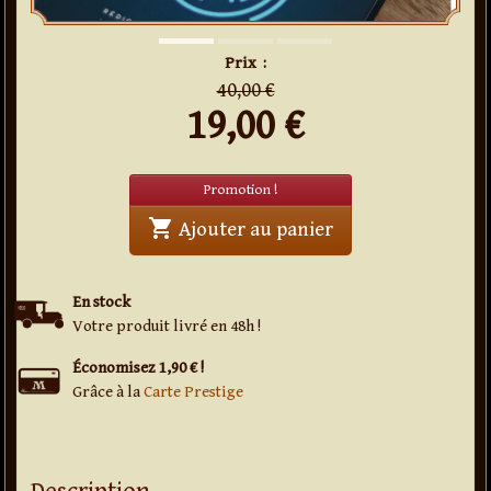
en
promo
Prix
:
40,00 €
19,00
€
Promotion !
shopping_cart
' . Cogita - Livre +
Ajouter au panier
En stock
Votre produit livré en 48h !
Économisez 1,90 € !
Grâce à la
Carte Prestige
Description