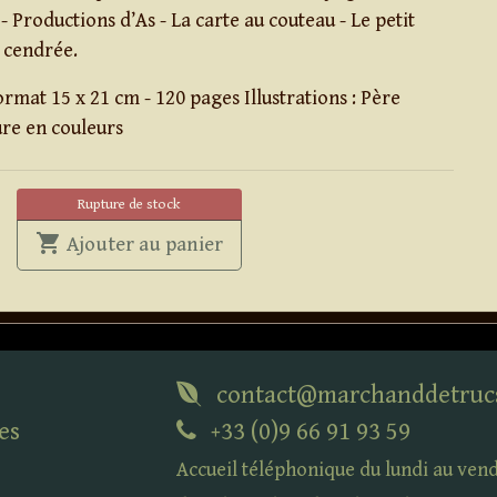
- Productions d’As - La carte au couteau - Le petit
 cendrée.
rmat 15 x 21 cm - 120 pages Illustrations : Père
re en couleurs
Rupture de stock
shopping_cart
' . Close-up Pro . '
Ajouter au panier
contact@marchanddetruc
es
+33 (0)9 66 91 93 59
Accueil téléphonique du lundi au ven