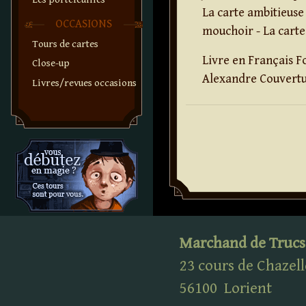
La carte ambitieuse 
OCCASIONS
mouchoir - La carte
Tours de cartes
Livre en Français Fo
Close-up
Alexandre Couvertu
Livres/revues occasions
Marchand de Trucs
23 cours de Chazell
56100
Lorient