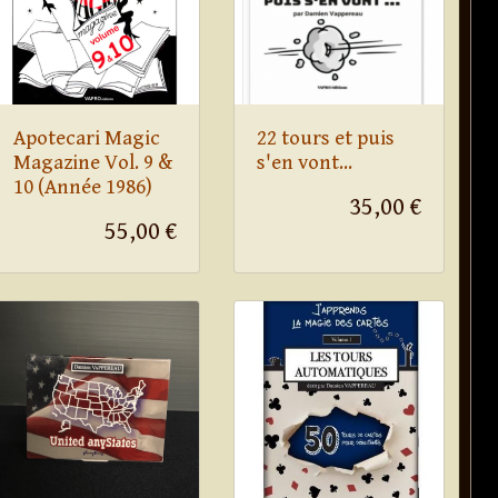
Apotecari Magic
22 tours et puis
Magazine Vol. 9 &
s'en vont...
10 (Année 1986)
35,00 €
55,00 €