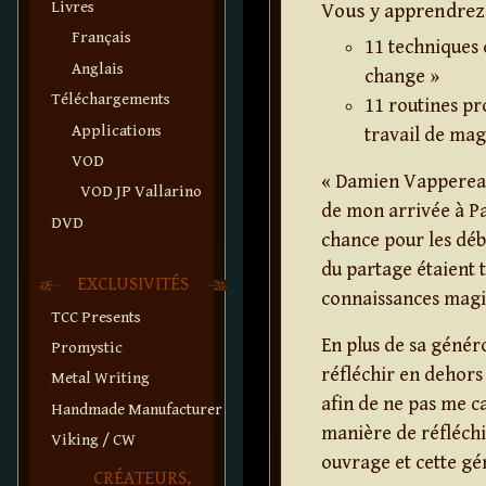
Livres
Vous y apprendrez 
Français
11 techniques
Anglais
change »
Téléchargements
11 routines pr
Applications
travail de magi
VOD
« Damien Vappereau 
VOD JP Vallarino
de mon arrivée à Par
DVD
chance pour les déb
du partage étaient te
EXCLUSIVITÉS
connaissances magi
TCC Presents
En plus de sa généro
Promystic
réfléchir en dehors
Metal Writing
afin de ne pas me c
Handmade Manufacturer
manière de réfléchi
Viking / CW
ouvrage et cette gé
CRÉATEURS,