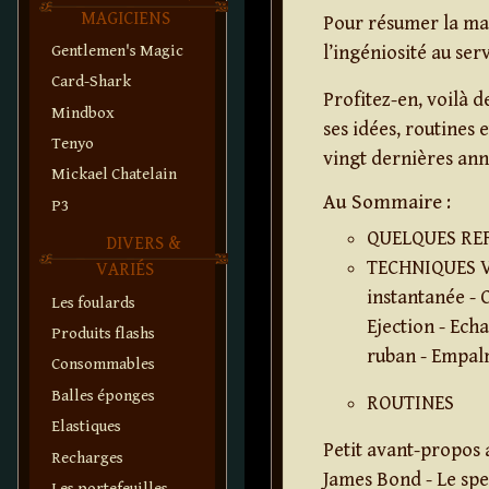
MAGICIENS
Pour résumer la mag
Gentlemen's Magic
l’ingéniosité au serv
Card-Shark
Profitez-en, voilà d
Mindbox
ses idées, routines 
Tenyo
vingt dernières ann
Mickael Chatelain
Au Sommaire :
P3
QUELQUES RE
DIVERS &
TECHNIQUES Va
VARIÉS
instantanée - 
Les foulards
Ejection - Ech
Produits flashs
ruban - Empalm
Consommables
Balles éponges
ROUTINES
Elastiques
Petit avant-propos a
Recharges
James Bond - Le spec
Les portefeuilles