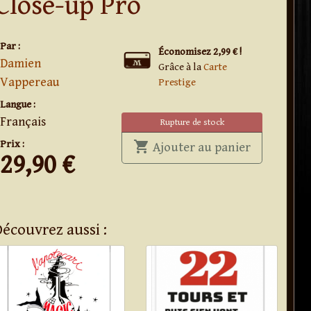
Close-up Pro
Par :
Économisez 2,99 € !
Damien
Grâce à la
Carte
Vappereau
Prestige
Langue :
Français
Rupture de stock
Prix :
shopping_cart
' . Close-up
Ajouter au panier
29,90
€
Découvrez aussi :