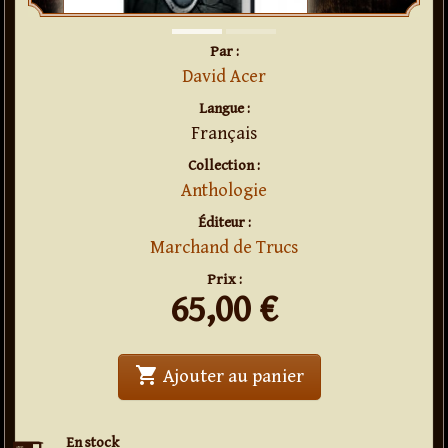
Par :
David Acer
Langue :
Français
Collection :
Anthologie
Éditeur :
Marchand de Trucs
Prix :
65,00
€
shopping_cart
' . Anthologie : Da
Ajouter au panier
En stock