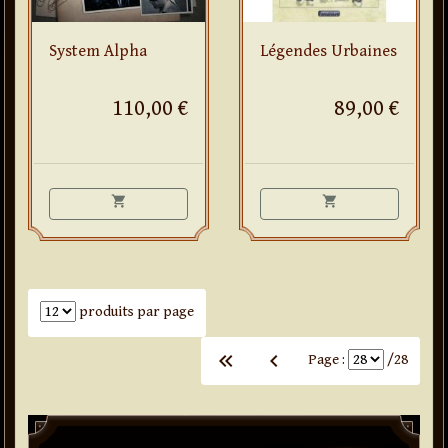
System Alpha
Légendes Urbaines
110,00 €
89,00 €
shopping_cart
shopping_cart
Nombre de produits par page
produits par page
keyboard_arrow_left
keyboard_arrow_left
keyboard_arrow_left
Page :
/28
Paddle