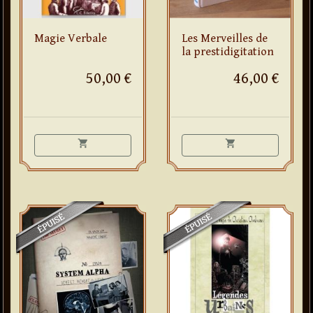
Magie Verbale
Les Merveilles de
la prestidigitation
50,00 €
46,00 €
shopping_cart
shopping_cart