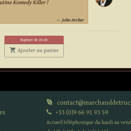
utine Komedy Killer !
John Archer
Rupture de stock
shopping_cart
' . Pro 4 Wallet . '
Ajouter au panier
contact@marchanddetruc
es
+33 (0)9 66 91 93 59
Accueil téléphonique du lundi au ven