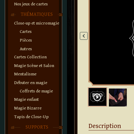
Nos jeux de cartes
THÉMATIQUES
Close-up et micromagie
Cartes
keyboard_arrow_left
Pièces
Autres
Cartes Collection
Magie Scène et Salon
Mentalisme
Débuter en magie
Coffrets de magie
play_circle_outline
Magie enfant
Magie Bizarre
Tapis de Close-Up
Description
SUPPORTS