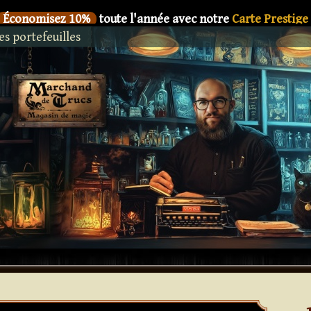
Économisez 10%
toute l'année avec notre
Carte Prestige
es portefeuilles
SIX
Le nouveau livre de
Dani DaOrtiz en précommande
Économisez 10%
toute l'année avec notre
Carte Prestige
SIX
Le nouveau livre de
Dani DaOrtiz en précommande
Économisez 10%
toute l'année avec notre
Carte Prestige
SIX
Le nouveau livre de
Dani DaOrtiz en précommande
Économisez 10%
toute l'année avec notre
Carte Prestige
SIX
Le nouveau livre de
Dani DaOrtiz en précommande
Économisez 10%
toute l'année avec notre
Carte Prestige
SIX
Le nouveau livre de
Dani DaOrtiz en précommande