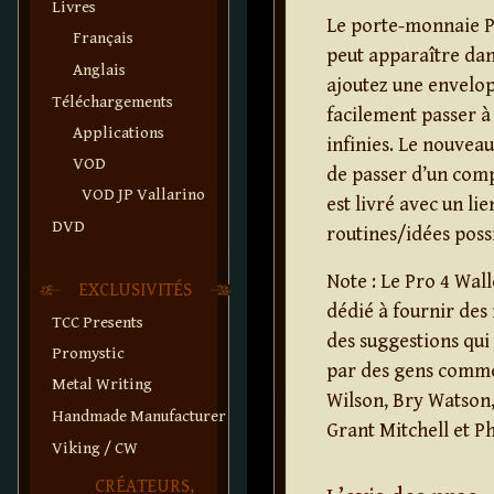
Livres
Le porte-monnaie Pr
Français
peut apparaître dan
Anglais
ajoutez une envelop
Téléchargements
facilement passer à h
Applications
infinies. Le nouvea
VOD
de passer d’un comp
VOD JP Vallarino
est livré avec un l
DVD
routines/idées possi
Note : Le Pro 4 Wal
EXCLUSIVITÉS
dédié à fournir des 
TCC Presents
des suggestions qui 
Promystic
par des gens comme
Metal Writing
Wilson, Bry Watson,
Handmade Manufacturer
Grant Mitchell et Ph
Viking / CW
CRÉATEURS,