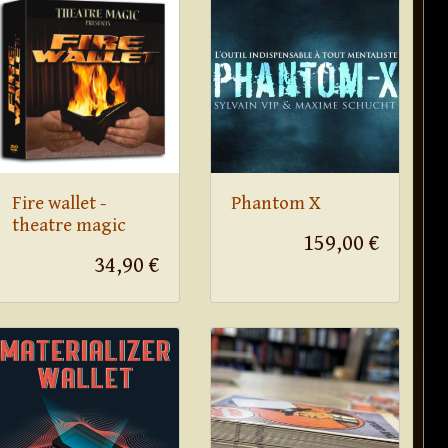
Fire wallet -
Phantom X
theatre magic
159,00 €
34,90 €