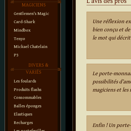
L’avis des pros
MAGICIENS
Gentlemen's Magic
Une réflexion ex
Card-Shark
bien conçu et de 
Mindbox
le mot qui décrit
Tenyo
Mickael Chatelain
P3
DIVERS &
VARIÉS
Le porte-monnai
possibilités d’am
Les foulards
magiciens et les 
Produits flashs
Consommables
Balles éponges
Elastiques
Recharges
Enfin ! Un porte
Les portefeuilles