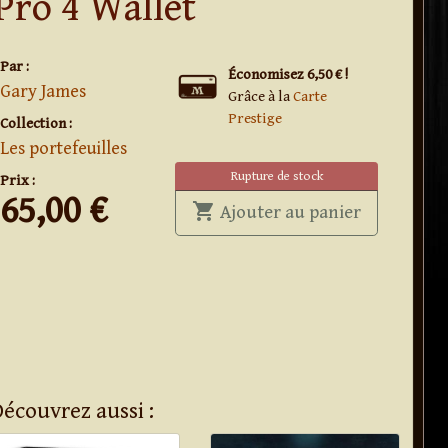
Pro 4 Wallet
Par :
Économisez 6,50 € !
Gary James
Grâce à la
Carte
Prestige
Collection :
Les portefeuilles
Rupture de stock
Prix :
65,00
€
shopping_cart
' . Pro 4 Wal
Ajouter au panier
Découvrez aussi :