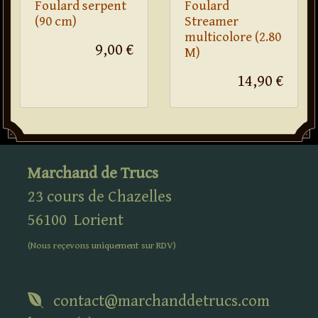
Foulard serpent
Foulard
(90 cm)
Streamer
multicolore (2.80
9,00 €
M)
14,90 €
Marchand de Trucs
23 cours de Chazelles
56100
Lorient
(Nous reçevons uniquement sur
RDV
)
contact@marchanddetrucs.com