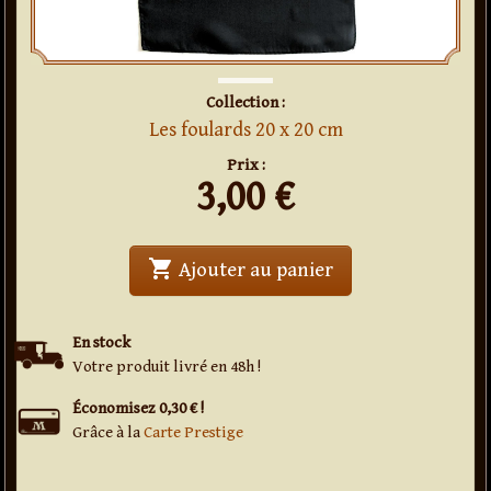
Collection :
Les foulards 20 x 20 cm
Prix :
3,00
€
shopping_cart
' . Foulard en soie
Ajouter au panier
En stock
Votre produit livré en 48h !
Économisez 0,30 € !
Grâce à la
Carte Prestige