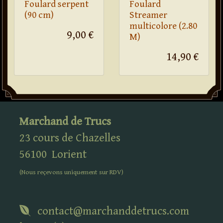
Foulard serpent
Foulard
(90 cm)
Streamer
multicolore (2.80
9,00 €
M)
14,90 €
Marchand de Trucs
23 cours de Chazelles
56100
Lorient
(Nous reçevons uniquement sur
RDV
)
contact@marchanddetrucs.com