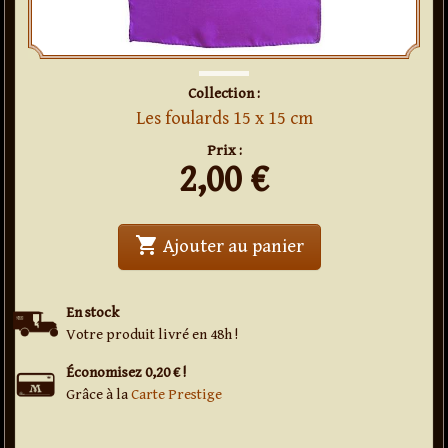
Collection :
Les foulards 15 x 15 cm
Prix :
2,00
€
shopping_cart
' . Foulard en soie 
Ajouter au panier
En stock
Votre produit livré en 48h !
Économisez 0,20 € !
Grâce à la
Carte Prestige