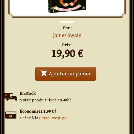
Par :
James Swain
Prix :
19,90
€
shopping_cart
' . Miracles - The 
Ajouter au panier
En stock
Votre produit livré en 48h !
Économisez 1,99 € !
Grâce à la
Carte Prestige