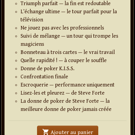
Triumph parfait — la fin est redoutable
L’échange ultime — le tour parfait pour la
télévision
Ne jouez pas avec les professionnels
Suivi de mélange — un tour qui trompe les
magiciens
Bonneteau à trois cartes — le vrai travail
Quelle rapidité ! — à couper le souffle
Donne de poker K.I.S.S.
Confrontation finale
Escroquerie — performance uniquement
Lisez-les et pleurez — de Steve Forte
La donne de poker de Steve Forte — la
meilleure donne de poker jamais créée
shopping_cart
' . Miracles - The
Ajouter au panier