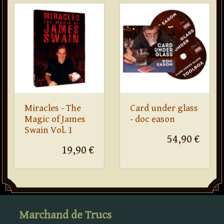
Miracles - The
Card under glass
Magic of James
- doc eason
Swain Vol. 1
54,90 €
19,90 €
Marchand de Trucs