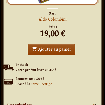
Par :
Aldo Colombini
Prix :
19,00
€
shopping_cart
Ajouter au panier
En stock
Votre produit livré en 48h !
Économisez 1,90 € !
Grâce à la
Carte Prestige