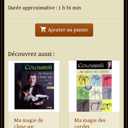
Durée approximative : 1 h 36 min
shopping_cart
Ajouter au panier
Découvrez aussi :
Ma magie de
Ma magie des
close-up
cordes