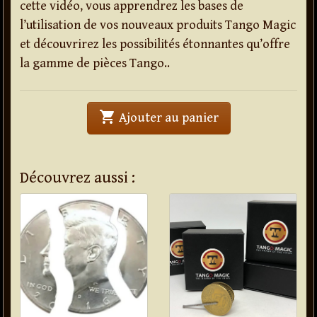
cette vidéo, vous apprendrez les bases de
l’utilisation de vos nouveaux produits Tango Magic
et découvrirez les possibilités étonnantes qu’offre
la gamme de pièces Tango..
shopping_cart
' . Flipper Coin (E
Ajouter au panier
Découvrez aussi :