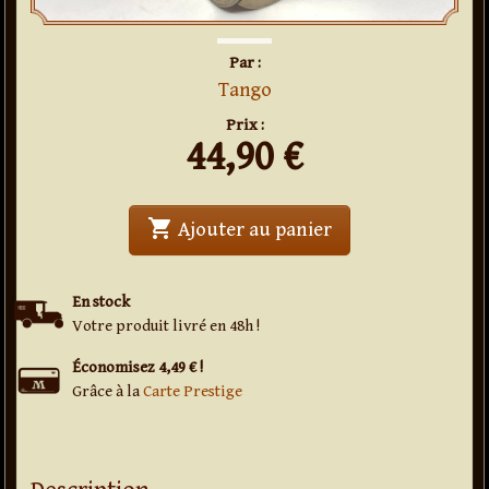
Par :
Tango
Prix :
44,90
€
shopping_cart
' . Flipper Coin (E
Ajouter au panier
En stock
Votre produit livré en 48h !
Économisez 4,49 € !
Grâce à la
Carte Prestige