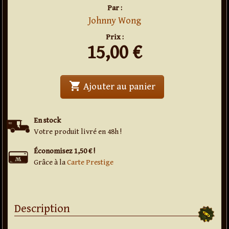
Par :
Johnny Wong
Prix :
15,00
€
shopping_cart
' . Pièce Chinoise 
Ajouter au panier
En stock
Votre produit livré en 48h !
Économisez 1,50 € !
Grâce à la
Carte Prestige
Description