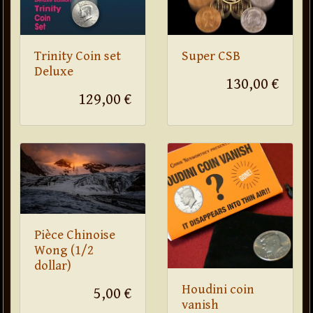
Trinity Coin set
Super CSB
Deluxe
130,00 €
129,00 €
Pièce Chinoise
Wong (1/2
dollar)
Houdini coin
5,00 €
vanish