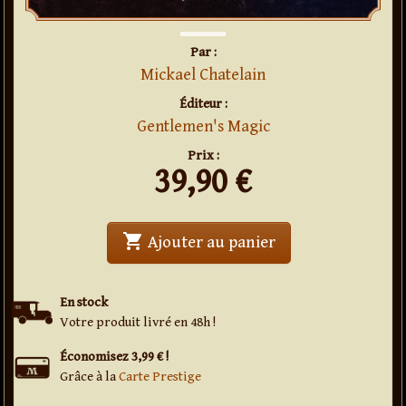
Par :
Mickael Chatelain
Éditeur :
Gentlemen's Magic
Prix :
39,90
€
shopping_cart
' . Painting card (b
Ajouter au panier
En stock
Votre produit livré en 48h !
Économisez 3,99 € !
Grâce à la
Carte Prestige