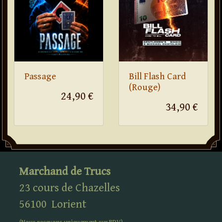
Passage
Bill Flash Card
(Rouge)
24,90 €
34,90 €
Marchand de Trucs
23 cours de Chazelles
56100
Lorient