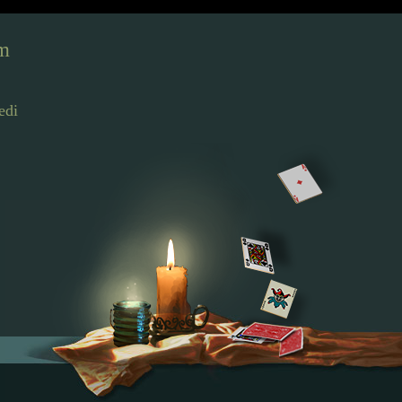
om
edi