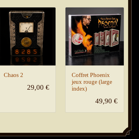
Chaos 2
Coffret Phoenix
jeux rouge (large
29,00 €
index)
49,90 €