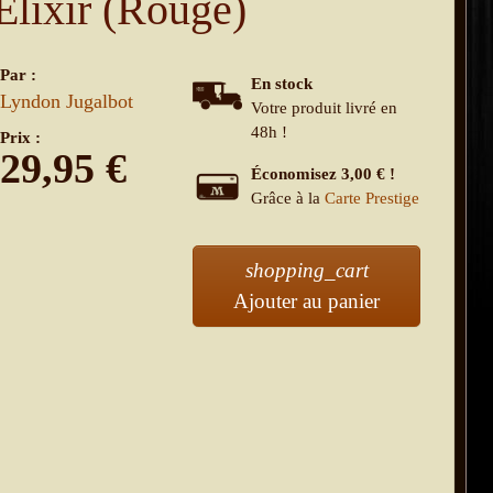
Elixir (Rouge)
Par :
En stock
Lyndon Jugalbot
Votre produit livré en
48h !
Prix :
29,95
€
Économisez 3,00 € !
Grâce à la
Carte Prestige
shopping_cart
Ajouter au panier
' . Elixir (Rou