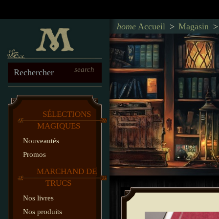
Retour à l'accueil
home
Accueil
Magasin
search
Rechercher
SÉLECTIONS
MAGIQUES
Nouveautés
Promos
MARCHAND DE
TRUCS
Nos livres
Nos produits