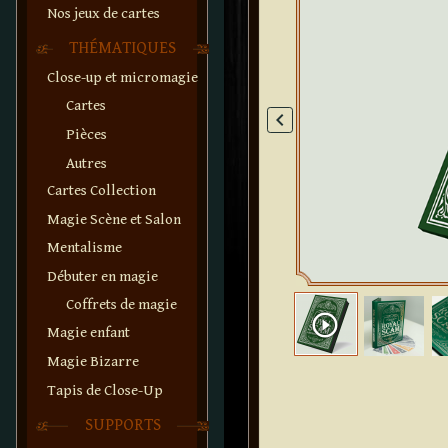
Nos jeux de cartes
THÉMATIQUES
Close-up et micromagie
Cartes
keyboard_arrow_left
Pièces
Autres
Cartes Collection
Magie Scène et Salon
Mentalisme
Débuter en magie
Coffrets de magie
play_circle_outline
Magie enfant
Magie Bizarre
Tapis de Close-Up
SUPPORTS