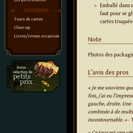
Emballé dans u
OCCASIONS
faut pour se g
Tours de cartes
cartes truquée
Close-up
Livres/revues occasions
Note
Photos des packagi
L’avis des pros
« Je me souviens que
fois, j’ai eu l’impre
gauche, droite. Une 
combinée à de multip
incontournable. »
- 
« Ce tour est une vér