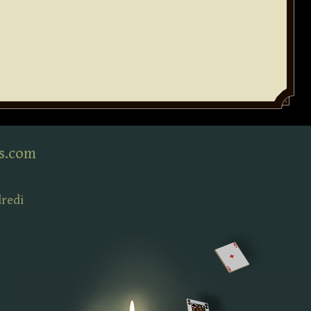
s.com
dredi