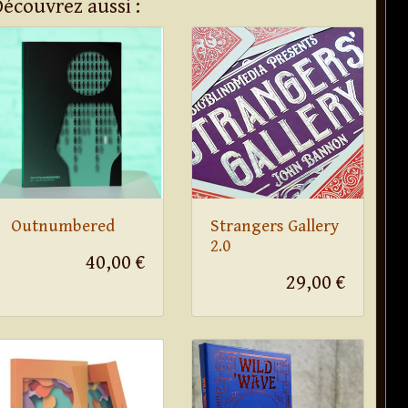
Découvrez aussi :
Outnumbered
Strangers Gallery
2.0
40,00 €
29,00 €