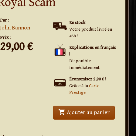
Royal Scam
Par :
En stock
John Bannon
Votre produit livré en
48h !
Prix :
29,00
€
Explications en français
!
Disponible
immédiatement
Économisez 2,90 € !
Grâce à la
Carte
Prestige
shopping_cart
' . Royal Sc
Ajouter au panier