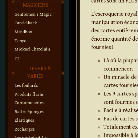
cartes sont un FLU
MAGICIENS
L’escroquerie royal
Gentlemen's Magic
manipulation économ
Card-Shark
des cartes entièrem
Mindbox
énorme quantité de 
Tenyo
fournies !
Mickael Chatelain
P3
Là où la plupa
commencer.
DIVERS &
VARIÉS
Un miracle de
cartes fournies
Les foulards
Les 9 cartes s
Produits flashs
sont fournies 
Consommables
Facile à réalise
Balles éponges
Pas de cartes 
Elastiques
Totalement exa
Recharges
Impossible à l
Les portefeuilles