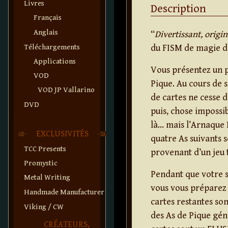
Livres
Description
Français
Anglais
“
Divertissant, origi
Téléchargements
du FISM de magie d
Applications
Vous présentez un p
VOD
Pique. Au cours de s
VOD JP Vallarino
de cartes ne cesse d
DVD
puis, chose impossib
là… mais l’Arnaque R
EXCLUSIVITÉS
quatre As suivants s
TCC Presents
provenant d’un jeu 
Promystic
Pendant que votre sp
Metal Writing
vous vous préparez 
Handmade Manufacturer
cartes restantes son
Viking / CW
des As de Pique géné
CRÉATEURS,