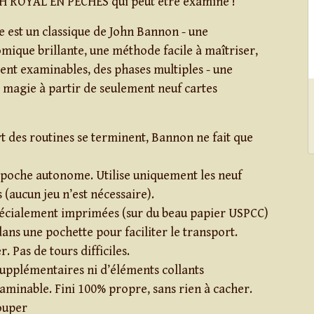
SH ROYAL EN PÊCHES qui peut être examiné !
e est un classique de John Bannon - une
ique brillante, une méthode facile à maîtriser,
ent examinables, des phases multiples - une
magie à partir de seulement neuf cartes
rt des routines se terminent, Bannon ne fait que
 poche autonome. Utilise uniquement les neuf
 (aucun jeu n’est nécessaire).
pécialement imprimées (sur du beau papier USPCC)
dans une pochette pour faciliter le transport.
r. Pas de tours difficiles.
supplémentaires ni d’éléments collants
minable. Fini 100% propre, sans rien à cacher.
ouper