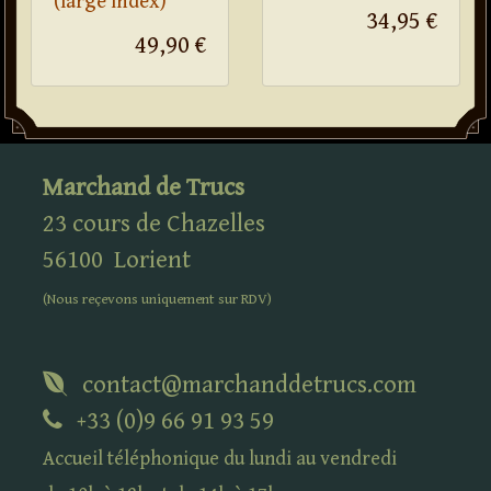
(large index)
34,95 €
49,90 €
Marchand de Trucs
23 cours de Chazelles
56100
Lorient
(Nous reçevons uniquement sur
RDV
)
contact@marchanddetrucs.com
+33 (0)9 66 91 93 59
Accueil téléphonique du lundi au vendredi