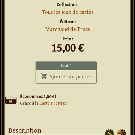
Collection :
Tous les jeux de cartes
Éditeur :
Marchand de Trucs
Prix :
15,00
€
Épuisé
shopping_cart
' . Jeu ESP Origins
Ajouter au panier
Économisez 1,50 € !
Grâce à la
Carte Prestige
Description