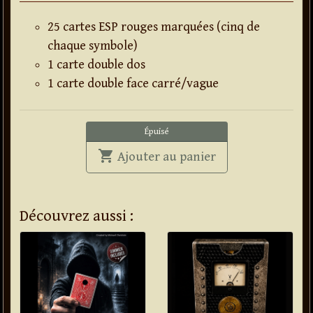
25 cartes ESP rouges marquées (cinq de
chaque symbole)
1 carte double dos
1 carte double face carré/vague
Épuisé
shopping_cart
' . Jeu ESP Origins
Ajouter au panier
Découvrez aussi :