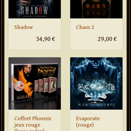
Shadow
Chaos 2
34,90 €
29,00 €
Coffret Phoenix
Evaporate
jeux rouge
(rouge)