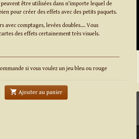
 peuvent être utilisées dans n’importe lequel de
bien pour créer des effets avec des petits paquets.
urs avec comptages, levées doubles…. Vous
cartes des effets certainement très visuels.
 commande si vous voulez un jeu bleu ou rouge
shopping_cart
' . Jeu de cartes Phoenix Blanc/
Ajouter au panier