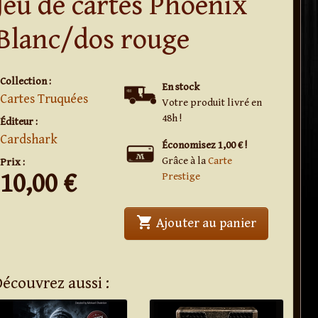
Jeu de cartes Phoenix
Blanc/dos rouge
Collection :
En stock
Cartes Truquées
Votre produit livré en
48h !
Éditeur :
Cardshark
Économisez 1,00 € !
Grâce à la
Carte
Prix :
10,00
€
Prestige
shopping_cart
' . Jeu de 
Ajouter au panier
Découvrez aussi :