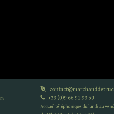
contact@marchanddetruc
es
+33 (0)9 66 91 93 59
Accueil téléphonique du lundi au ven