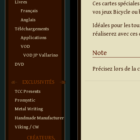
Livres
Ces cartes spéciales
Français
vos jeux Bicycle ou 
Anglais
Idéales pour les to
Téléchargements
réaliserez avec ces 
Applications
VOD
Note
VOD JP Vallarino
DVD
Précisez lors de la
EXCLUSIVITÉS
TCC Presents
Promystic
Metal Writing
Handmade Manufacturer
Viking / CW
CRÉATEURS,