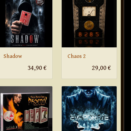
Shadow
Chaos 2
34,90 €
29,00 €
dos rouge . '