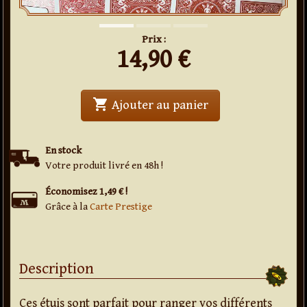
Prix :
14,90
€
shopping_cart
' . Etui simple (lot 
Ajouter au panier
En stock
Votre produit livré en 48h !
Économisez 1,49 € !
Grâce à la
Carte Prestige
Description
Ces étuis sont parfait pour ranger vos différents