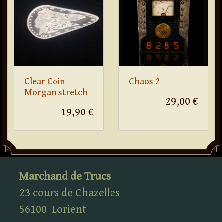
Clear Coin
Chaos 2
Morgan stretch
29,00 €
19,90 €
Marchand de Trucs
23 cours de Chazelles
56100
Lorient