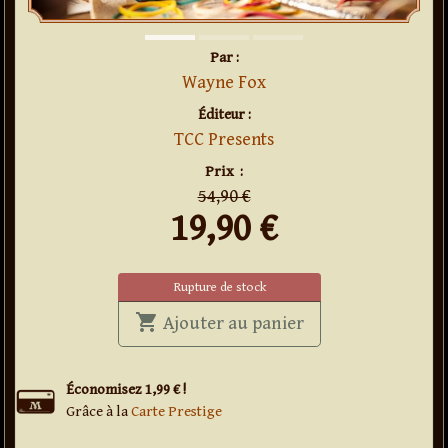
Par :
Wayne Fox
Éditeur :
TCC Presents
en
promo
Prix
:
54,90 €
19,90
€
Rupture de stock
shopping_cart
' . Neat and tidy 2.0
Ajouter au panier
Économisez 1,99 € !
Grâce à la
Carte Prestige