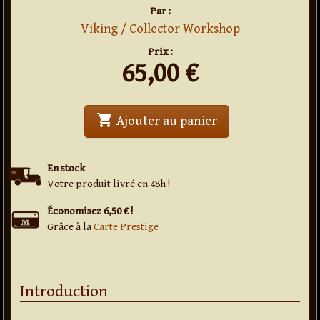
Par :
Viking / Collector Workshop
Prix :
65,00
€
shopping_cart
' . Ring Box Casket 
Ajouter au panier
En stock
Votre produit livré en 48h !
Économisez 6,50 € !
Grâce à la
Carte Prestige
Introduction