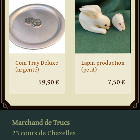
Coin Tray Deluxe
Lapin production
(argenté)
(petit)
59,90 €
7,50 €
Marchand de Trucs
23 cours de Chazelles