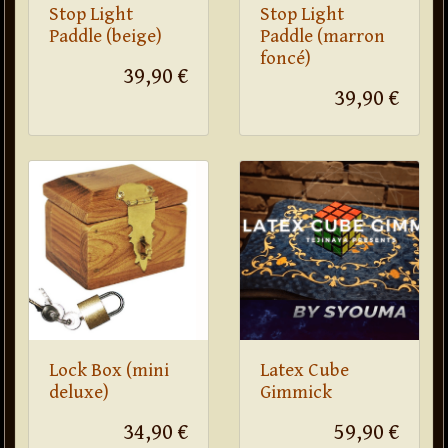
Stop Light
Stop Light
Paddle (beige)
Paddle (marron
foncé)
39,90 €
39,90 €
Lock Box (mini
Latex Cube
deluxe)
Gimmick
34,90 €
59,90 €