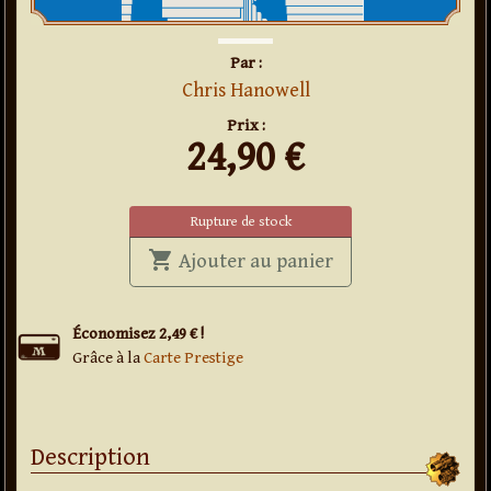
Par :
Chris Hanowell
Prix :
24,90
€
Rupture de stock
shopping_cart
' . User Error . '
Ajouter au panier
Économisez 2,49 € !
Grâce à la
Carte Prestige
Description