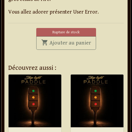
Vous allez adorer présenter User Error.
Rupture de stock
shopping_cart
' . User Error . '
Ajouter au panier
Découvrez aussi :