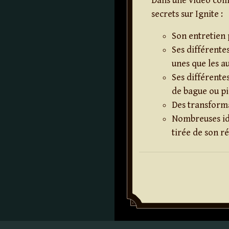
Dans une vidéo comp
secrets sur Ignite :
Son entretien p
Ses différentes
unes que les au
Ses différente
de bague ou p
Des transforma
Nombreuses idé
tirée de son r