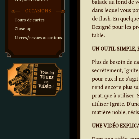
balade au fond de v
dans lequel vous po
OCCASIONS
de flash. En quelque
Tours de cartes
Designé pour les pro
Close-up
table.
Livres/revues occasions
UN OUTIL SIMPLE, 
Plus de besoin de c
secrètement, Ignite
pour eux il ne s’agi
rend encore plus su
pratique à utiliser.
utiliser Ignite. D’u
matière noble, résis
UNE VIDÉO EXPLIC