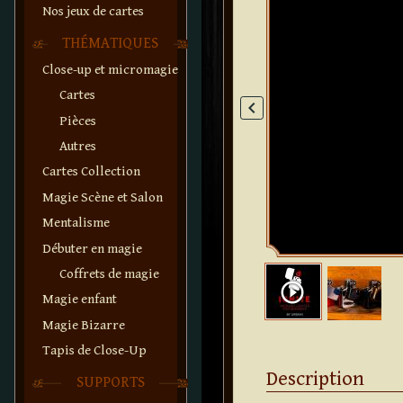
Nos jeux de cartes
THÉMATIQUES
Close-up et micromagie
Cartes
keyboard_arrow_left
Pièces
Autres
Cartes Collection
Magie Scène et Salon
Mentalisme
Débuter en magie
Coffrets de magie
play_circle_outline
Magie enfant
Magie Bizarre
Tapis de Close-Up
Description
SUPPORTS