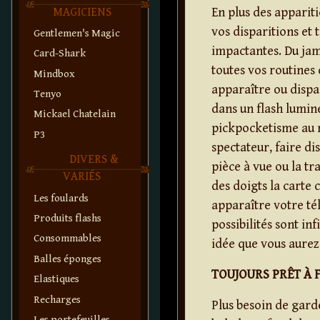
En plus des appariti
MAGICIENS
vos disparitions et
Gentlemen's Magic
impactantes. Du jam
Card-Shark
toutes vos routines 
Mindbox
apparaître ou dispa
Tenyo
dans un flash lumin
Mickael Chatelain
pickpocketisme au 
P3
spectateur, faire di
DIVERS &
pièce à vue ou la t
VARIÉS
des doigts la carte 
Les foulards
apparaître votre té
Produits flashs
possibilités sont in
Consommables
idée que vous aurez 
Balles éponges
TOUJOURS PRÊT À 
Elastiques
Recharges
Plus besoin de gard
Les portefeuilles