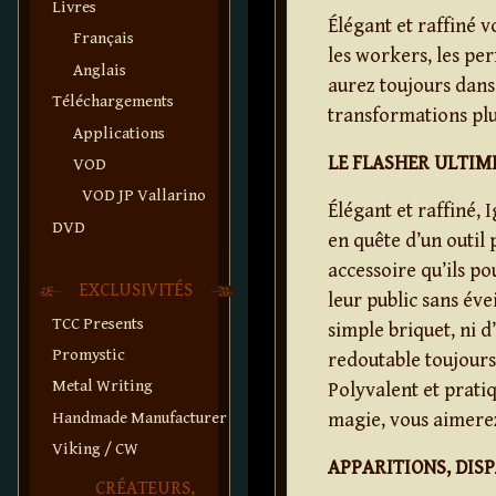
Livres
Élégant et raffiné v
Français
les workers, les pe
Anglais
aurez toujours dans
Téléchargements
transformations pl
Applications
LE FLASHER ULTIM
VOD
VOD JP Vallarino
Élégant et raffiné, 
DVD
en quête d’un outil 
accessoire qu’ils po
EXCLUSIVITÉS
leur public sans éve
TCC Presents
simple briquet, ni d
Promystic
redoutable toujours 
Metal Writing
Polyvalent et pratiqu
Handmade Manufacturer
magie, vous aimere
Viking / CW
APPARITIONS, DIS
CRÉATEURS,