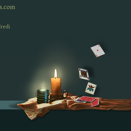
s.com
dredi