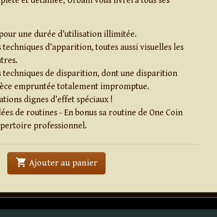
lète et détaillée, Urbain vous livrera tous ses
our une durée d’utilisation illimitée.
 techniques d’apparition, toutes aussi visuelles les
tres.
s techniques de disparition, dont une disparition
ièce empruntée totalement impromptue.
tions dignes d’effet spéciaux !
es de routines - En bonus sa routine de One Coin
épertoire professionnel.
shopping_cart
' . Ignite (Argent) . '
Ajouter au panier