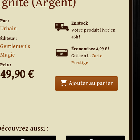
Ignite (Argent)
Par :
En stock
Urbain
Votre produit livré en
48h !
Éditeur :
Gentlemen's
Économisez 4,99 € !
Magic
Grâce à la
Carte
Prestige
Prix :
49,90
€
shopping_cart
' . Ignite (
Ajouter au panier
Découvrez aussi :