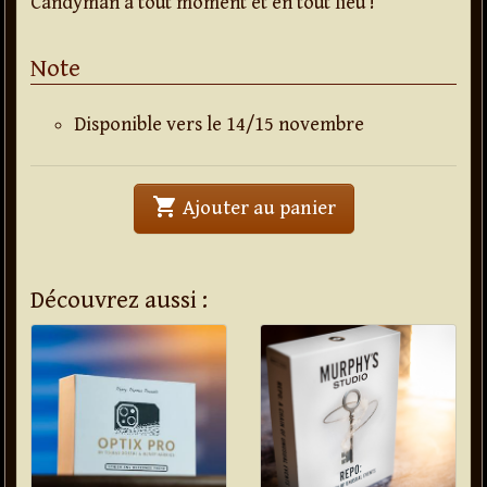
Candyman à tout moment et en tout lieu !
Note
Disponible vers le 14/15 novembre
shopping_cart
' . Candyman . '
Ajouter au panier
Découvrez aussi :