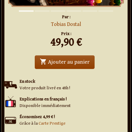
Par :
Tobias Dostal
Prix :
49,90
€
shopping_cart
' . Candyman . '
Ajouter au panier
En stock
Votre produit livré en 48h !
Explications en français !
Disponible immédiatement
Économisez 4,99 € !
Grâce à la
Carte Prestige