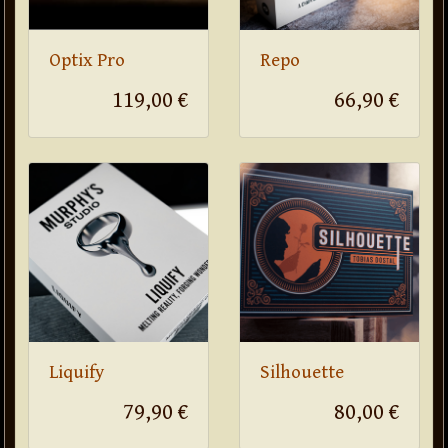
Optix Pro
Repo
119,00 €
66,90 €
Liquify
Silhouette
79,90 €
80,00 €