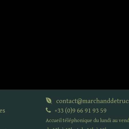
contact@marchanddetruc
es
+33 (0)9 66 91 93 59
Accueil téléphonique du lundi au ven