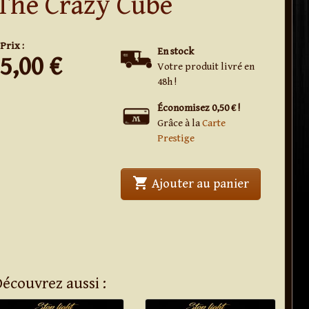
The Crazy Cube
Prix :
En stock
5,00
€
Votre produit livré en
48h !
Économisez 0,50 € !
Grâce à la
Carte
Prestige
shopping_cart
' . The Craz
Ajouter au panier
Découvrez aussi :