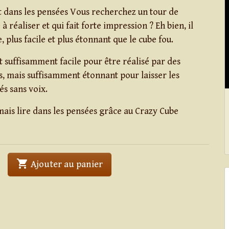
it dans les pensées Vous recherchez un tour de
à réaliser et qui fait forte impression ? Eh bien, il
, plus facile et plus étonnant que le cube fou.
t suffisamment facile pour être réalisé par des
, mais suffisamment étonnant pour laisser les
és sans voix.
is lire dans les pensées grâce au Crazy Cube
shopping_cart
' . The Crazy Cube . '
Ajouter au panier