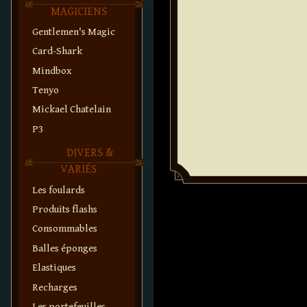
MAGICIENS
Gentlemen's Magic
Card-Shark
Mindbox
Tenyo
Mickael Chatelain
P3
DIVERS &
VARIÉS
Les foulards
Produits flashs
Consommables
Balles éponges
Elastiques
Recharges
Les portefeuilles