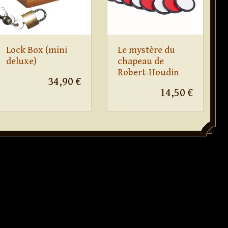
Lock Box (mini
Le mystère du
deluxe)
chapeau de
Robert-Houdin
34,90 €
14,50 €