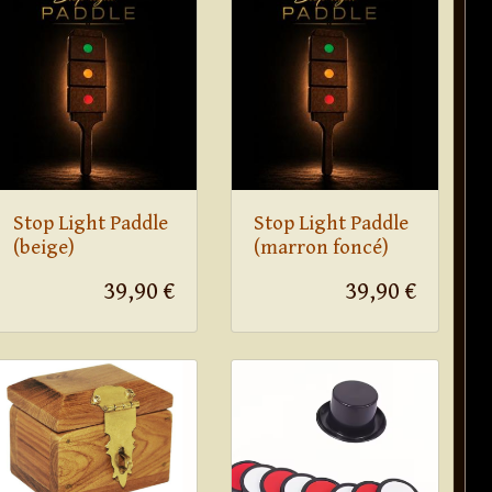
Stop Light Paddle
Stop Light Paddle
(beige)
(marron foncé)
39,90 €
39,90 €