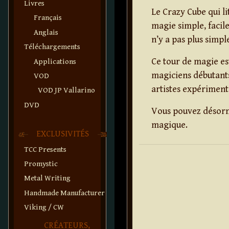
Livres
Le Crazy Cube qui l
Français
magie simple, facile 
Anglais
n’y a pas plus simple
Téléchargements
Ce tour de magie es
Applications
magiciens débutants
VOD
artistes expériment
VOD JP Vallarino
DVD
Vous pouvez désorma
magique.
EXCLUSIVITÉS
TCC Presents
Promystic
Metal Writing
Handmade Manufacturer
Viking / CW
CRÉATEURS,