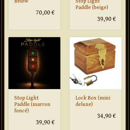
Below
Stop Light
Paddle (beige)
70,00 €
39,90 €
Stop Light
Lock Box (mini
Paddle (marron
deluxe)
foncé)
34,90 €
39,90 €