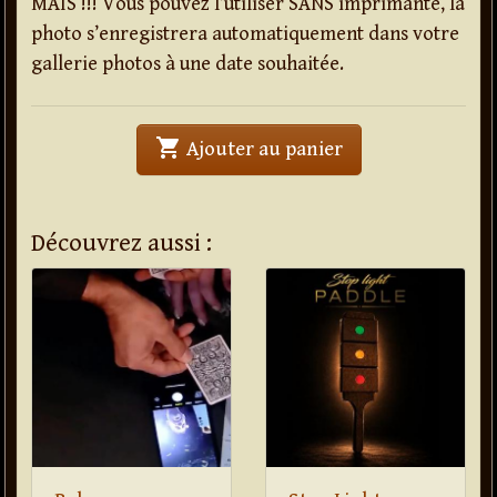
MAIS !!! Vous pouvez l’utiliser SANS imprimante, la
photo s’enregistrera automatiquement dans votre
gallerie photos à une date souhaitée.
shopping_cart
' . Spix . '
Ajouter au panier
Découvrez aussi :