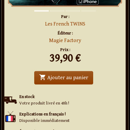
Par :
Les French TWINS
Éditeur :
Magie Factory
Prix :
39,90
€
shopping_cart
' . Spix . '
Ajouter au panier
En stock
Votre produit livré en 48h !
Explications en français !
Disponible immédiatement