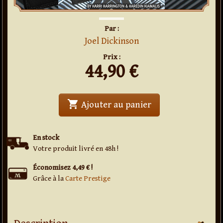
Par :
Joel Dickinson
Prix :
44,90
€
shopping_cart
' . Wallet Hacker Bl
Ajouter au panier
En stock
Votre produit livré en 48h !
Économisez 4,49 € !
Grâce à la
Carte Prestige