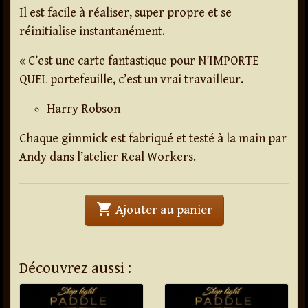
Il est facile à réaliser, super propre et se
réinitialise instantanément.
« C’est une carte fantastique pour N’IMPORTE
QUEL portefeuille, c’est un vrai travailleur.
Harry Robson
Chaque gimmick est fabriqué et testé à la main par
Andy dans l’atelier Real Workers.
shopping_cart
' . Wallet Hacker B
Ajouter au panier
Découvrez aussi :