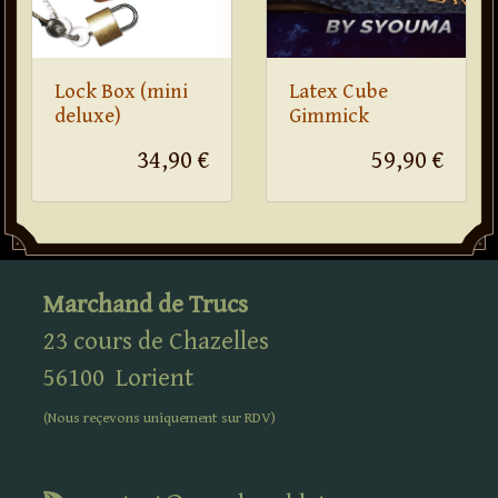
Lock Box (mini
Latex Cube
deluxe)
Gimmick
34,90 €
59,90 €
Marchand de Trucs
23 cours de Chazelles
56100
Lorient
(Nous reçevons uniquement sur
RDV
)