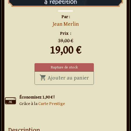
Par :
Jean Merlin
en
promo
Prix
:
39,00 €
19,00
€
Rupture de stock
shopping_cart
' . Les 6 billets à ré
Ajouter au panier
Économisez 1,90 € !
Grâce à la
Carte Prestige
Description