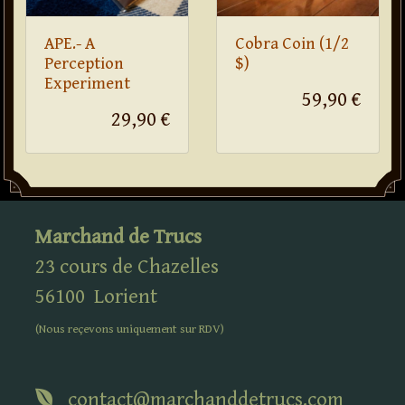
APE.- A
Cobra Coin (1/2
Perception
$)
Experiment
59,90 €
29,90 €
Marchand de Trucs
23 cours de Chazelles
56100
Lorient
(Nous reçevons uniquement sur
RDV
)
contact@marchanddetrucs.com