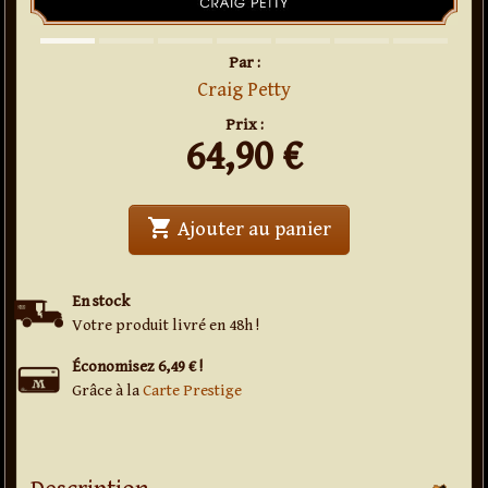
Par :
Craig Petty
Prix :
64,90
€
shopping_cart
' . Cheater Chips . 
Ajouter au panier
En stock
Votre produit livré en 48h !
Économisez 6,49 € !
Grâce à la
Carte Prestige