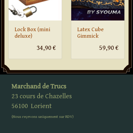
Lock Box (mini
Latex Cube
deluxe)
Gimmick
34,90 €
59,90 €
Marchand de Trucs
23 cours de Chazelles
56100
Lorient
(Nous reçevons uniquement sur
RDV
)