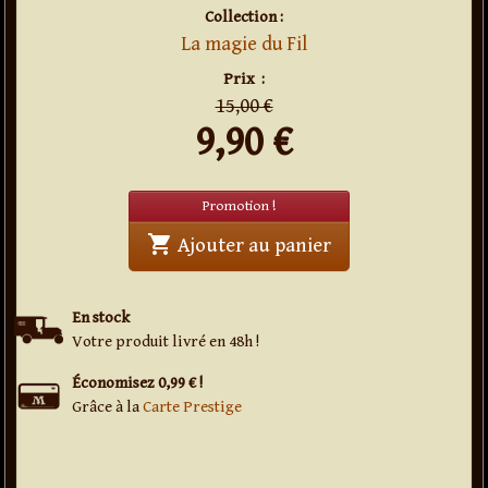
Collection :
La magie du Fil
en
promo
Prix
:
15,00 €
9,90
€
Promotion !
shopping_cart
' . Barillet I-Boss (
Ajouter au panier
En stock
Votre produit livré en 48h !
Économisez 0,99 € !
Grâce à la
Carte Prestige