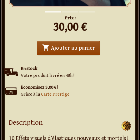
Prix :
30,00
€
shopping_cart
' . Band on Fire 3 . 
Ajouter au panier
En stock
Votre produit livré en 48h !
Économisez 3,00 € !
Grâce à la
Carte Prestige
Description
10 Effets visuels d’élastiques nouveaux et mortels !