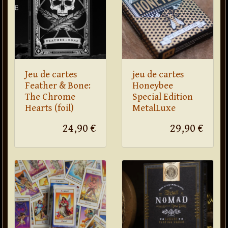
Jeu de cartes
jeu de cartes
Feather & Bone:
Honeybee
The Chrome
Special Edition
Hearts (foil)
MetalLuxe
24,90 €
29,90 €