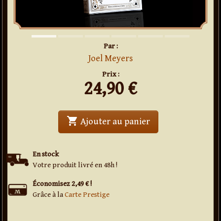
Par :
Joel Meyers
Prix :
24,90
€
shopping_cart
' . Jeu de cartes F
Ajouter au panier
En stock
Votre produit livré en 48h !
Économisez 2,49 € !
Grâce à la
Carte Prestige