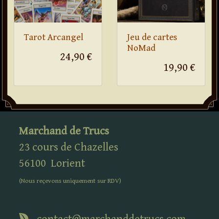
Tarot Arcangel
Jeu de cartes
NoMad
24,90 €
19,90 €
Marchand de Trucs
23 cours de Chazelles
56100
Lorient
(Nous reçevons uniquement sur
RDV
)