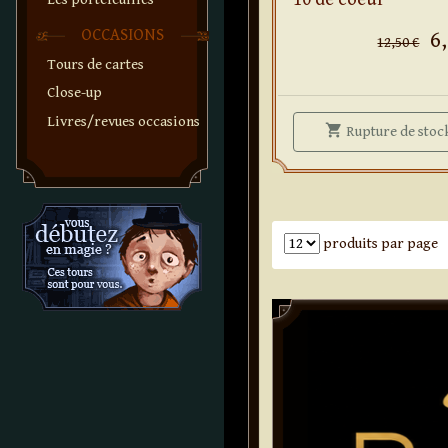
OCCASIONS
6
12,50 €
Tours de cartes
Close-up
Livres/revues occasions
shopping_cart
Rupture
de stoc
Nombre de produits par pa
produits par page
Paddle