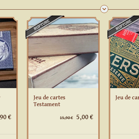
keyboard_arrow_down
r
Jeu de cartes
Jeu de ca
Testament
,90 €
5,00 €
15,90 €