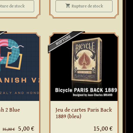
shopping_cart
Jeu de cartes Makers
Jeu de cartes D
ture
de stock
Rupture
de stock
h 2 Blue
Jeu de cartes Paris Back
1889 (bleu)
5,00 €
15,00 €
35,00 €