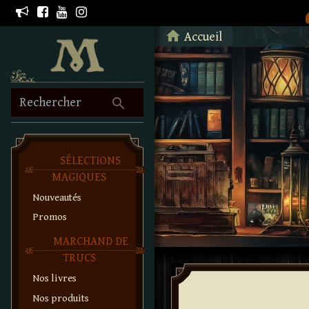
Retour à l'accueil
home
Accueil
search
Rechercher
SÉLECTIONS
MAGIQUES
Nouveautés
Promos
MARCHAND DE
TRUCS
Nos livres
Nos produits