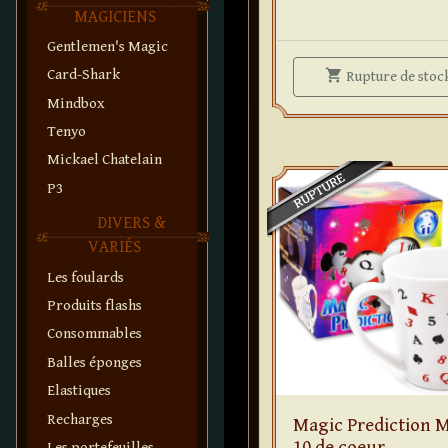
MAGICIENS
Gentlemen's Magic
shopping_cart
Card-Shark
Rupture
de stoc
Mindbox
Tenyo
Mickael Chatelain
P3
DIVERS &
VARIÉS
Les foulards
Produits flashs
Consommables
Balles éponges
Elastiques
Recharges
Magic Prediction 
10 de coeur
Les portefeuilles