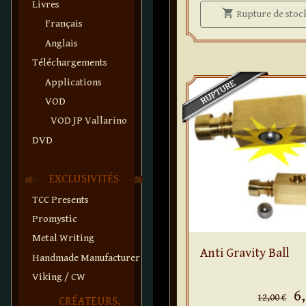
Livres
shopping_cart
Rupture
de stoc
Français
Anglais
Téléchargements
Applications
VOD
VOD JP Vallarino
DVD
EXCLUSIVITÉS
TCC Presents
Promystic
Metal Writing
Anti Gravity Ball
Handmade Manufacturer
Viking / CW
6
12,00 €
CRÉATEURS,