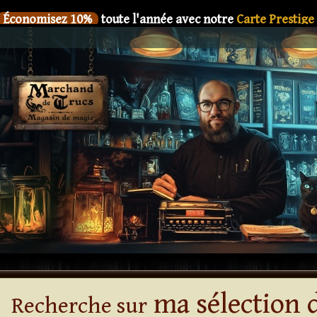
Économisez 10%
toute l'année avec notre
Carte Prestige
SIX
Le nouveau livre de
Dani DaOrtiz en précommande
Économisez 10%
toute l'année avec notre
Carte Prestige
SIX
Le nouveau livre de
Dani DaOrtiz en précommande
Économisez 10%
toute l'année avec notre
Carte Prestige
SIX
Le nouveau livre de
Dani DaOrtiz en précommande
Économisez 10%
toute l'année avec notre
Carte Prestige
SIX
Le nouveau livre de
Dani DaOrtiz en précommande
Économisez 10%
toute l'année avec notre
Carte Prestige
SIX
Le nouveau livre de
Dani DaOrtiz en précommande
ma sélection d
Recherche sur