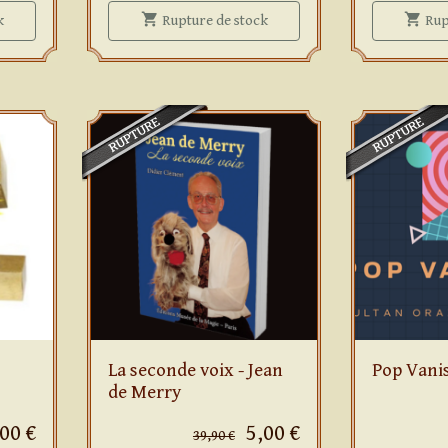
shopping_cart
shopping_cart
Jeu de cartes Water Tiger
Jeu de cartes Testament
k
Rupture
de stock
Rup
La seconde voix - Jean
Pop Vanis
de Merry
,00 €
5,00 €
39,90 €