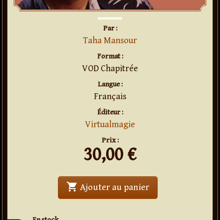
Par :
Taha Mansour
Format :
VOD Chapitrée
Langue :
Français
Éditeur :
Virtualmagie
Prix :
30,00
€
shopping_cart
' . APAAP . '
Ajouter au panier
En stock