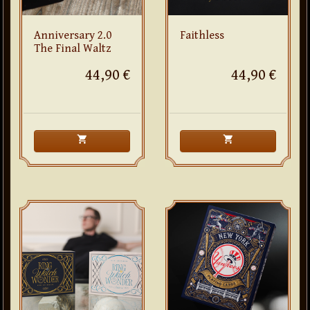
Anniversary 2.0
Faithless
The Final Waltz
44,90 €
44,90 €
shopping_cart
shopping_cart