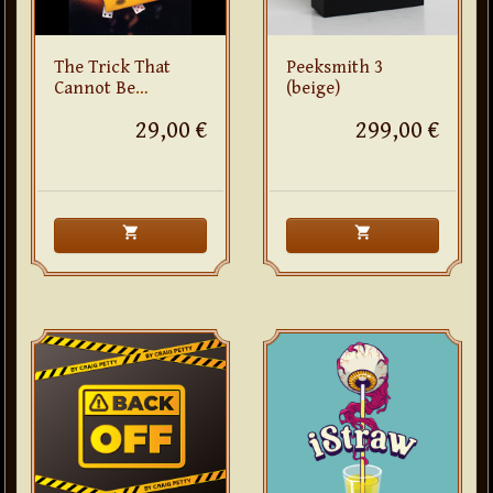
The Trick That
Peeksmith 3
Cannot Be
(beige)
Explained
29,00 €
299,00 €
shopping_cart
shopping_cart