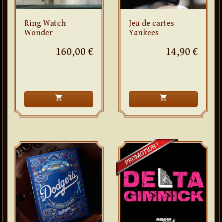
Ring Watch
Jeu de cartes
Wonder
Yankees
160,00 €
14,90 €
shopping_cart
shopping_cart