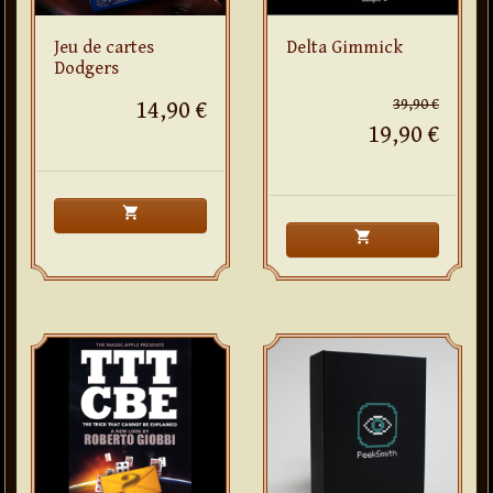
Jeu de cartes
Delta Gimmick
Dodgers
39,90 €
14,90 €
19,90 €
shopping_cart
shopping_cart