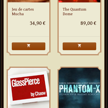
Jeu de cartes
The Quantum
Mucha
Dome
34,90 €
89,00 €
shopping_cart
shopping_cart