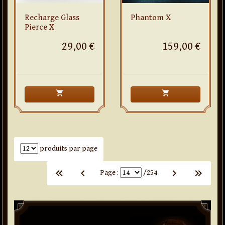
Recharge Glass
Phantom X
Pierce X
29,00 €
159,00 €
shopping_cart
shopping_cart
Nombre de produits par page
produits par page
keyboard_arrow_left
keyboard_arrow_left
keyboard_arrow_left
keyboard_arrow_right
keyboard_arrow_right
keyboard_arrow_right
Page :
/254
Paddle