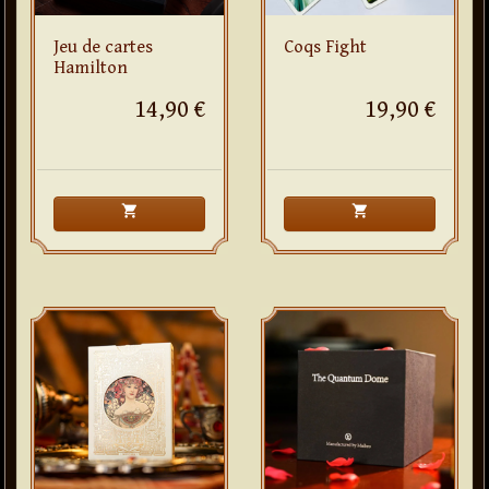
Jeu de cartes
Coqs Fight
Hamilton
14,90 €
19,90 €
shopping_cart
shopping_cart