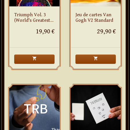
Triumph Vol. 3
Jeu de cartes Van
(World's Greatest
Gogh V2 Standard
Magic)
19,90 €
29,90 €
shopping_cart
shopping_cart