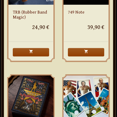
TRB (Rubber Band
749 Note
Magic)
24,90 €
39,90 €
shopping_cart
shopping_cart