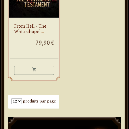
From Hell - The
Whitechapel
Testament
79,90 €
shopping_cart
Nombre de produits par page
produits par page
Paddle