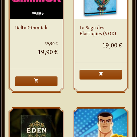
Delta Gimmick
La Saga des
Elastiques (VOD)
39,90 €
19,00 €
19,90 €
shopping_cart
shopping_cart