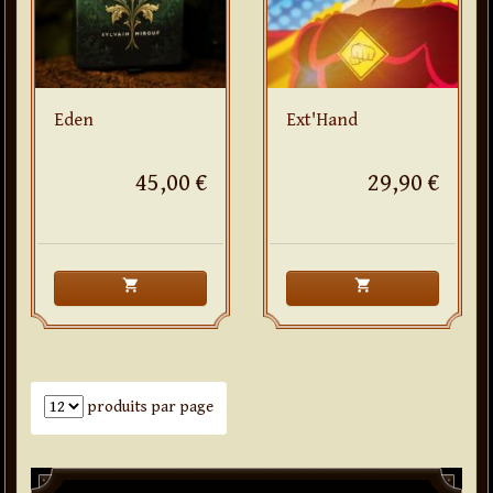
Eden
Ext'Hand
45,00 €
29,90 €
shopping_cart
shopping_cart
Nombre de produits par page
produits par page
Paddle