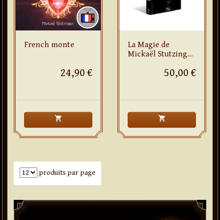
French monte
La Magie de
Mickaël Stutzinger
Tome 2
24,90 €
50,00 €
shopping_cart
shopping_cart
Nombre de produits par page
produits par page
Paddle