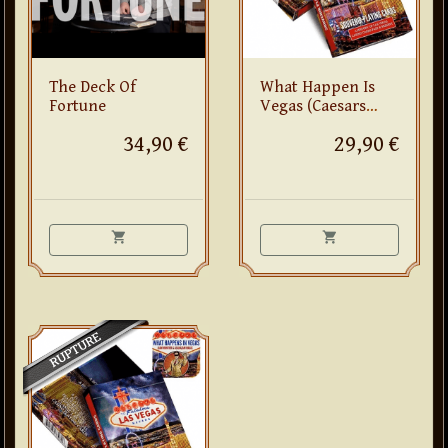
The Deck Of
What Happen Is
Fortune
Vegas (Caesars
Palace/ valet de
34,90 €
29,90 €
coeur)
shopping_cart
shopping_cart