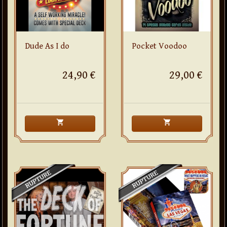
Dude As I do
Pocket Voodoo
24,90 €
29,00 €
shopping_cart
shopping_cart