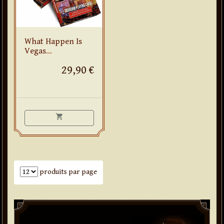
What Happen Is
Vegas
(Bellagio/Roi de
29,90 €
trèfle)
shopping_cart
Nombre de produits par page
produits par page
Paddle