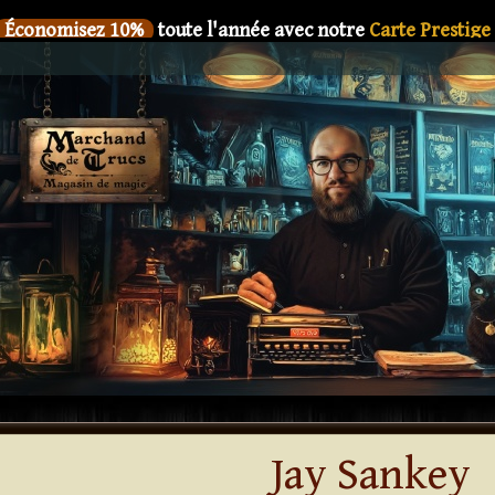
Économisez 10%
toute l'année avec notre
Carte Prestige
SIX
Le nouveau livre de
Dani DaOrtiz en précommande
Économisez 10%
toute l'année avec notre
Carte Prestige
SIX
Le nouveau livre de
Dani DaOrtiz en précommande
Économisez 10%
toute l'année avec notre
Carte Prestige
SIX
Le nouveau livre de
Dani DaOrtiz en précommande
Économisez 10%
toute l'année avec notre
Carte Prestige
SIX
Le nouveau livre de
Dani DaOrtiz en précommande
Économisez 10%
toute l'année avec notre
Carte Prestige
SIX
Le nouveau livre de
Dani DaOrtiz en précommande
Jay Sankey