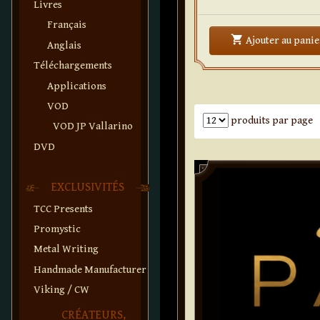
Livres
Français
shopping_cart
Ajouter
au panie
Anglais
Téléchargements
Applications
VOD
Nombre de produits par pa
produits par page
VOD JP Vallarino
DVD
Paddle
EXCLUSIVITÉS
TCC Presents
Promystic
Metal Writing
Handmade Manufacturer
Viking / CW
CRÉATEURS,