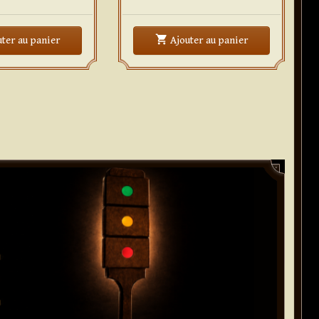
shopping_cart
iLink
Zero Gravity
uter
au panier
Ajouter
au panier