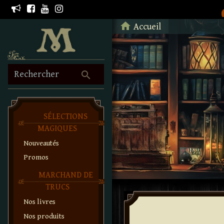
Retour à l'accueil
home
Accueil
search
Rechercher
SÉLECTIONS
MAGIQUES
Nouveautés
Promos
MARCHAND DE
TRUCS
Nos livres
Nos produits