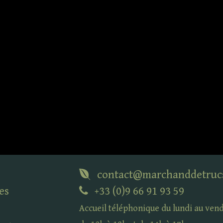
contact@marchanddetruc
es
+33 (0)9 66 91 93 59
Accueil téléphonique du lundi au ven