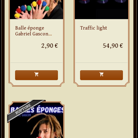
Balle éponge
Traffic light
Gabriel Gascon
(vert)
2,90 €
54,90 €
shopping_cart
shopping_cart