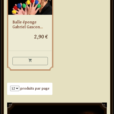
Balle éponge
Gabriel Gascon
(rouge)
2,90 €
shopping_cart
Nombre de produits par page
produits par page
Paddle