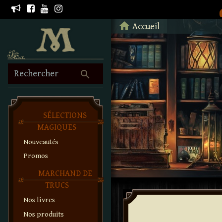
Retour à l'accueil
home
Accueil
search
Rechercher
SÉLECTIONS
MAGIQUES
Nouveautés
Promos
MARCHAND DE
TRUCS
Nos livres
Nos produits