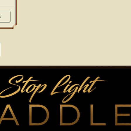
Big Headline
k
ge