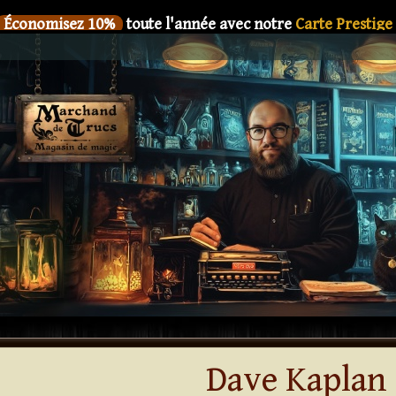
Économisez 10%
toute l'année avec notre
Carte Prestige
SIX
Le nouveau livre de
Dani DaOrtiz en précommande
Économisez 10%
toute l'année avec notre
Carte Prestige
SIX
Le nouveau livre de
Dani DaOrtiz en précommande
Économisez 10%
toute l'année avec notre
Carte Prestige
SIX
Le nouveau livre de
Dani DaOrtiz en précommande
Économisez 10%
toute l'année avec notre
Carte Prestige
SIX
Le nouveau livre de
Dani DaOrtiz en précommande
Économisez 10%
toute l'année avec notre
Carte Prestige
SIX
Le nouveau livre de
Dani DaOrtiz en précommande
Dave Kaplan