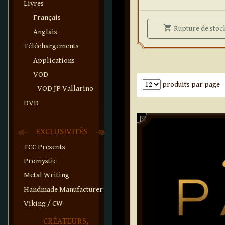
Livres
Français
shopping_cart
Rupture
de stoc
Anglais
Téléchargements
Applications
VOD
Nombre de produits par pa
produits par page
VOD JP Vallarino
DVD
Paddle
EXCLUSIVITÉS
TCC Presents
Promystic
Metal Writing
Handmade Manufacturer
Viking / CW
CRÉATEURS,