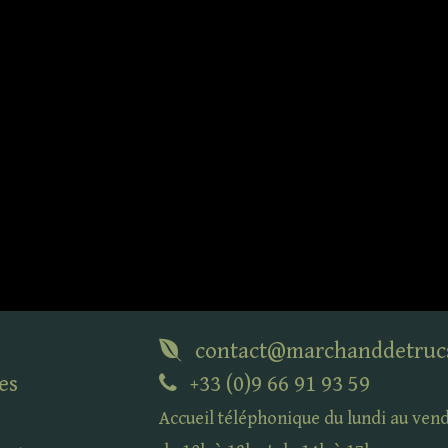
contact@marchanddetruc
es
+33 (0)9 66 91 93 59
Accueil téléphonique du lundi au ven