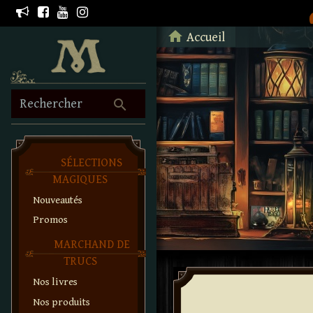
Retour à l'accueil
home
Accueil
search
Rechercher
SÉLECTIONS
MAGIQUES
Nouveautés
Promos
MARCHAND DE
TRUCS
Nos livres
Nos produits