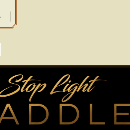
Diminish
k
ge