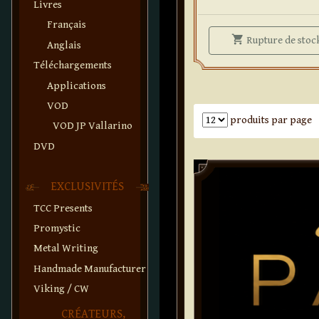
Livres
Français
shopping_cart
Rupture
de stoc
Anglais
Téléchargements
Applications
VOD
Nombre de produits par pa
produits par page
VOD JP Vallarino
DVD
Paddle
EXCLUSIVITÉS
TCC Presents
Promystic
Metal Writing
Handmade Manufacturer
Viking / CW
CRÉATEURS,