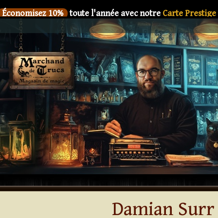
Économisez 10%
toute l'année avec notre
Carte Prestige
SIX
Le nouveau livre de
Dani DaOrtiz en précommande
Économisez 10%
toute l'année avec notre
Carte Prestige
SIX
Le nouveau livre de
Dani DaOrtiz en précommande
Économisez 10%
toute l'année avec notre
Carte Prestige
SIX
Le nouveau livre de
Dani DaOrtiz en précommande
Économisez 10%
toute l'année avec notre
Carte Prestige
SIX
Le nouveau livre de
Dani DaOrtiz en précommande
Économisez 10%
toute l'année avec notre
Carte Prestige
SIX
Le nouveau livre de
Dani DaOrtiz en précommande
Damian Surr