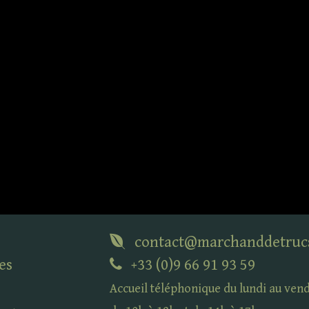
contact@marchanddetruc
es
+33 (0)9 66 91 93 59
Accueil téléphonique du lundi au ven