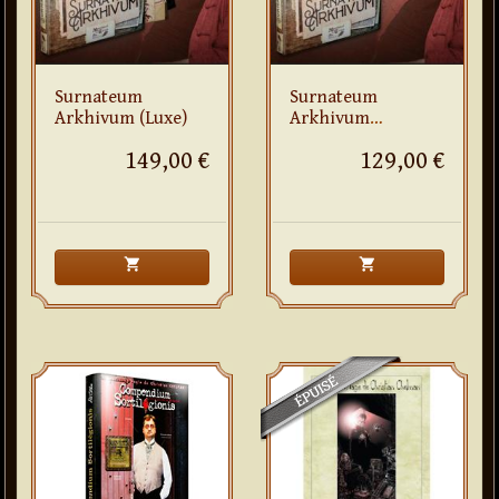
Surnateum
Surnateum
Arkhivum (Luxe)
Arkhivum
(Standard)
149,00 €
129,00 €
shopping_cart
shopping_cart