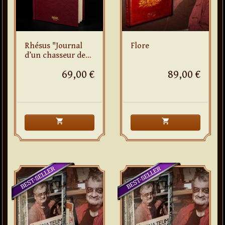
Rhésus "Journal
Flore
d’un chasseur de
Vampires"
69,00 €
89,00 €
shopping_cart
shopping_cart