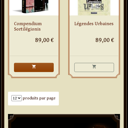
Compendium
Légendes Urbaines
Sortilégionis
89,00 €
89,00 €
shopping_cart
shopping_cart
Nombre de produits par page
produits par page
Paddle