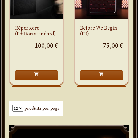
Répertoire
Before We Begin
(Édition standard)
(FR)
100,00 €
75,00 €
shopping_cart
shopping_cart
Nombre de produits par page
produits par page
Paddle