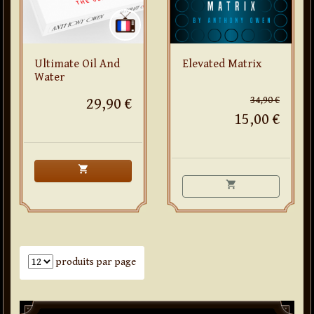
Ultimate Oil And
Elevated Matrix
Water
34,90 €
29,90 €
15,00 €
shopping_cart
shopping_cart
Nombre de produits par page
produits par page
Paddle